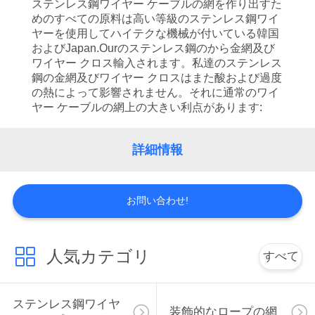
達
ステンレス鋼ワイヤー ケーブルの網を作り出すた
めのすべての原料は高い等級のステンレス鋼ワイ
に
ヤーを使用してハイテクな機械が付いている韓国
およびJapan.Ourのステンレス鋼のから金網及び
つ
ワイヤー クロス輸入されます。私達のステンレス
鋼の金網及びワイヤー クロスはまた酸および過度
い
の熱によって影響されません。それに通常のワイ
ヤー ケーブルの網上の大きい利点があります:
て
詳細情報
工
場
お問い合わせ!
旅
行
人気カテゴリ
すべて
品
ステンレス鋼ワイヤ
装飾的なロープの網