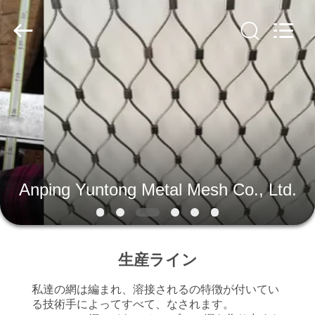
品
質
ス
テ
ン
レ
ス
家
鋼
ワ
イ
ヤ
ー
プ
ロ
ー
プ
ロ
の
網
サ
ダ
プ
Anping Yuntong Metal Mesh Co., Ltd.
ラ
イ
ク
ヤ
ー.
Copyright
ト
©
2018
-
生産ライン
2020
decorativeropemesh.com.
私
All
私達の網は編まれ、溶接されるの特徴が付いてい
Rights
Reserved.
る技術手によってすべて、なされます。