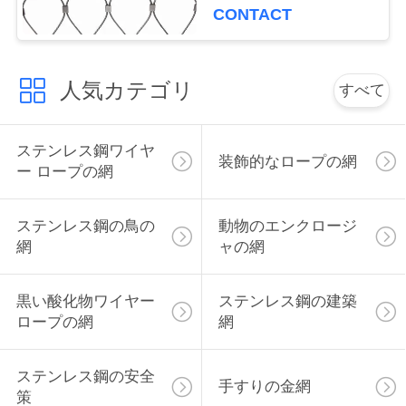
CONTACT
さ
い
人気カテゴリ
すべて
ニ
ステンレス鋼ワイヤ
ュ
装飾的なロープの網
ー ロープの網
ー
ステンレス鋼の鳥の
動物のエンクロージ
ス
網
ャの網
引
黒い酸化物ワイヤー
ステンレス鋼の建築
ロープの網
網
用
を
ステンレス鋼の安全
手すりの金網
策