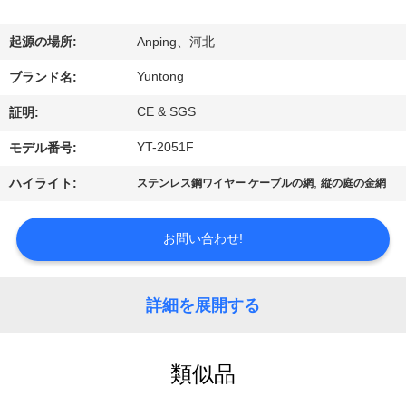
達
に
起源の場所:
Anping、河北
つ
Yuntong
ブランド名:
い
CE & SGS
証明:
て
YT-2051F
モデル番号:
,
ハイライト:
ステンレス鋼ワイヤー ケーブルの網
縦の庭の金網
工
場
お問い合わせ!
旅
詳細を展開する
行
類似品
品