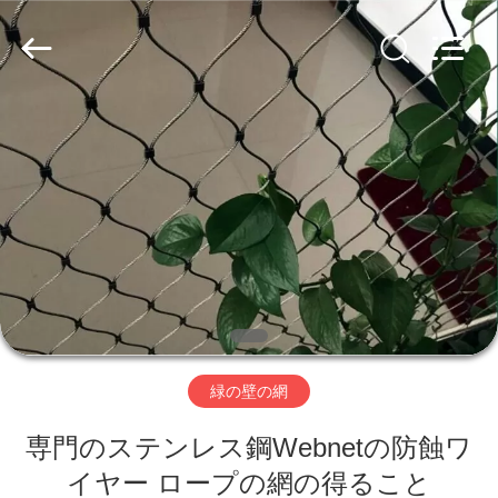
網
supplier.
Copyright
©
2018
-
2026
Anping
家
Yuntong
Metal
Mesh
Co.,
Ltd..
All
プ
Rights
Reserved.
ロ
ダ
ク
ト
緑の壁の網
専門のステンレス鋼Webnetの防蝕ワ
私
イヤー ロープの網の得ること