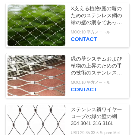
質
X支える植物/庭の塀の
管
ためのステンレス鋼の
緑の壁の網をであって
理
下さい
MOQ:10 平方メートル
CONTACT
私
達
緑の壁システムおよび
植物の上昇のための手
に
の技術のステンレス鋼
ロープの網の塀
連
MOQ:10 平方メートル
CONTACT
絡
し
ステンレス鋼ワイヤー
ロープの緑の壁の網
て
304 304L 316 316L
下
USD 29.35-33.5 Square Meters MOQ:10 平方メートル