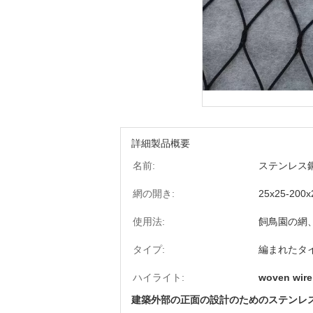
詳細製品概要
名前:
ステンレス
網の開き:
25x25-200
使用法:
飼鳥園の網
タイプ:
編まれたタ
ハイライト:
woven wire
建築外部の正面の設計のためのステンレ