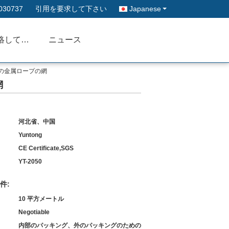
030737
引用を要求して下さい
Japanese
私達に連絡して下さい
ニュース
の金属ロープの網
網
河北省、中国
Yuntong
CE Certificate,SGS
YT-2050
件:
10 平方メートル
Negotiable
内部のパッキング、外のパッキングのための