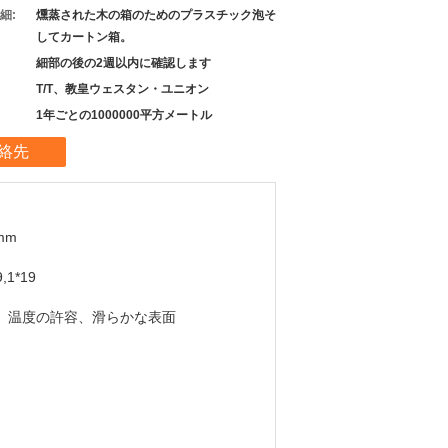
細:
燻蒸された木の箱のためのプラスチック泡そ
してカートン箱。
細部の後の2週以内に確認します
T/T、教皇ウェスタン・ユニオン
1年ごとの1000000平方メートル
絡先
2mm
9,1*19
、温度の許容、滑らかな表面