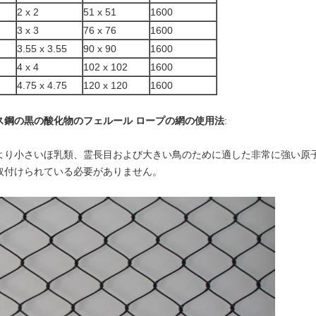
2 x 2
51 x 51
1600
3 x 3
76 x 76
1600
3.55 x 3.55
90 x 90
1600
4 x 4
102 x 102
1600
4.75 x 4.75
120 x 120
1600
ス鋼の黒の酸化物のフェルール ロープの網の使用法
:
より小さいほ乳類、霊長目および大きい鳥のために適した非常に強い原
取付けられている必要がありません。