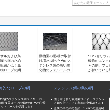
16サルおよび鳥
動物園の網/柵の取付
SGS/セリウム3
鳥園の網のため
け/鳥の網のためのス
動物のエンク
用範囲が広く黒
テンレス製の黒い酸
ャの網、フェ
化物ロープの網
化物のフェルールの
が付いている
適用範囲が広
網
化物の網
網の網
名前:
ステンレス鋼
材料:
ステン
ー直径:
1.2m
の黒い酸化物の網
ワイヤー、31
飾的なロープの網
ステンレス鋼の鳥の網
2mm
ワイヤー直径:
1.2m
鉄、304Lの
き:
25x25-20
m-3.2mm
ス鋼304
0mm
網の開き:
25x25-20
適用:
保護の
ntongのステンレス鋼ワイヤー ロー
囲う結ばれた飼鳥園ワイヤー ステンレ
ルの構造:
1*
0x200mm
まれた金網、
の網/金属ロープの網はのための学校
ス鋼が付いている鳥籠の金網316 304
フットボールを保護します
7*19,1*19
ケーブルの構造:
1*
ター、動物園
金属の鳥の網の金網、1.2mmの適用範