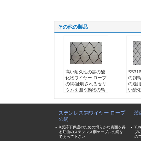
その他の製品
高い耐久性の黒の酸
SS3
化物ワイヤー ロープ
の飼
の網/証明されるセリ
の適
ウムを囲う動物の鳥
い酸
籠
名前:
名前:
ステンレス鋼
い金
の鳥の網
ワイヤ
ステンレス鋼ワイヤー ロープ
装
ワイヤー直径:
1.2m
m-3.
の網
m-3.2mm
網の開
網の開き:
25x25-20
0x20
X反落下保護のための滑らかな表面を得
Yu
0x200mm
ケーブ
る屈曲のステンレス鋼ケーブルの網を
プ
であって下さい
の
ケーブルの構造:
1*
7,7*7,