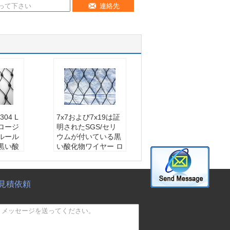
連絡先
04 L
7x7および7x19は証
ロージ
明されたSGS/セリ
ルール
ウムが付いている黒
黒い酸
い酸化物ワイヤー ロ
ープの網を結びまし
レス鋼
た
6の鋼
材料:
ステンレス鋼
見積依頼
ステンレ
ワイヤー、316の鋼
鉄、304Lのステンレ
網、編
ス鋼304
フィル
適用:
保護の網、編
まれた金網、フィル