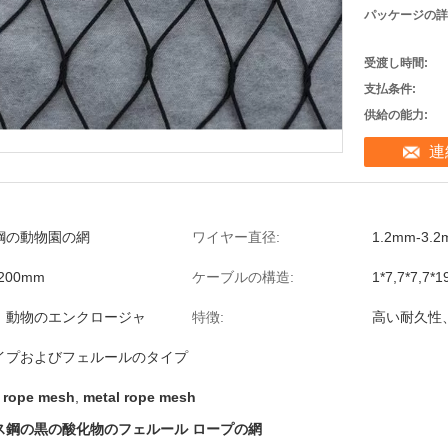
パッケージの詳
受渡し時間:
支払条件:
供給の能力:
連
鋼の動物園の網
ワイヤー直径:
1.2mm-3.
x200mm
ケーブルの構造:
1*7,7*7,7*1
、動物のエンクロージャ
特徴:
高い耐久性
イプおよびフェルールのタイプ
 rope mesh
,
metal rope mesh
ス鋼の黒の酸化物のフェルール ロープの網