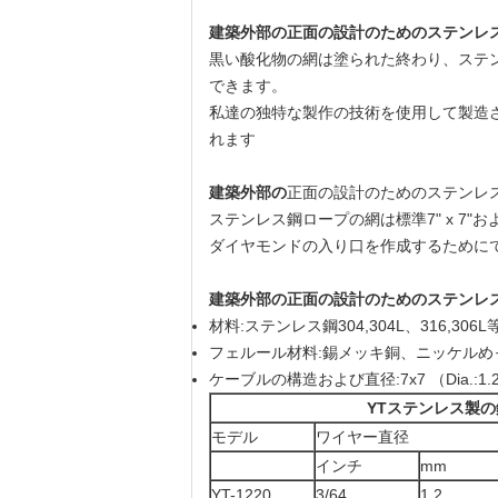
建築外部の正面の設計のためのステンレス
黒い酸化物の網は塗られた終わり、ステ
できます。
私達の独特な製作の技術を使用して製造
れます
建築外部の
正面の設計のためのステンレ
ステンレス鋼ロープの網は標準7" x 7"
ダイヤモンドの入り口を作成するために
建築外部の正面の設計のためのステンレス
材料:ステンレス鋼304,304L、316,306L
フェルール材料:錫メッキ銅、ニッケル
ケーブルの構造および直径:7x7 （Dia.:1.2 - 
YTステンレス製
モデル
ワイヤー直径
インチ
mm
YT-1220
3/64
1.2