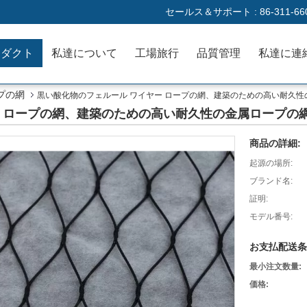
セールス＆サポート :
86-311-66
ロダクト
私達について
工場旅行
品質管理
プの網
黒い酸化物のフェルール ワイヤー ロープの網、建築のための高い耐久性
ー ロープの網、建築のための高い耐久性の金属ロープの
商品の詳細:
起源の場所:
ブランド名:
証明:
モデル番号:
お支払配送条
最小注文数量:
価格: