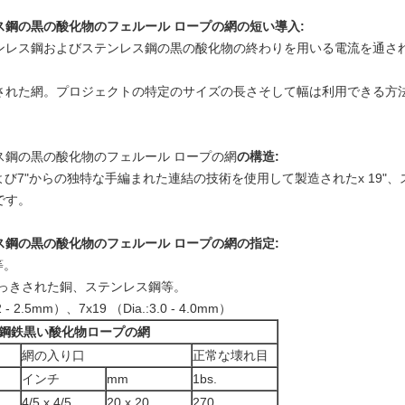
鋼の黒の酸化物のフェルール ロープの網の短い導入:
ンレス鋼およびステンレス鋼の黒の酸化物の終わりを用いる電流を通さ
された網。プロジェクトの特定のサイズの長さそして幅は利用できる方
ス鋼の黒の酸化物のフェルール ロープの網
の構造
:
および7"からの独特な手編まれた連結の技術を使用して製造されたx 19"
です。
鋼の黒の酸化物のフェルール ロープの網の指定:
等。
めっきされた銅、ステンレス鋼等。
2.5mm）、7x19 （Dia.:3.0 - 4.0mm）
の鋼鉄黒い酸化物ロープの網
網の入り口
正常な壊れ目
インチ
mm
1bs.
4/5 x 4/5
20 x 20
270