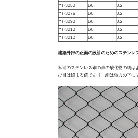
YT-3250
1/8
3.2
YT-3276
1/8
3.2
YT-3290
1/8
3.2
YT-3210
1/8
3.2
YT-3212
1/8
3.2
建築外部の正面の設計のためのステンレ
私達のステンレス鋼の黒の酸化物の網は
び目は留まる倍であり、網は張力の下に