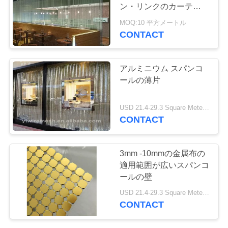
質
ン・リンクのカーテンの
金属のコイルの飾り布
管
MOQ:10 平方メートル
CONTACT
理
アルミニウム スパンコ
私
ールの薄片
達
USD 21.4-29.3 Square Meters MOQ:50平方メートル
CONTACT
に
連
3mm -10mmの金属布の
絡
適用範囲が広いスパンコ
ールの壁
し
USD 21.4-29.3 Square Meters MOQ:10平方メートル
て
CONTACT
下