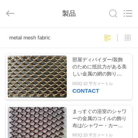
網
supplier.
Copyright
製品
©
2018
-
2026
Anping
家
Yuntong
Metal
metal mesh fabric
Mesh
Co.,
Ltd..
All
プ
Rights
Reserved.
部屋ディバイダー/装飾
ロ
のために抵抗力がある美
しい金属の網の飾り布の
ダ
炎
MOQ:10 平方メートル
ク
CONTACT
ト
まっすぐの浴室のシャワ
ーの金属のコイルの飾り
私
布は/シャワー・カーテ
ンのためのトラック形を
MOQ:10 平方メートル