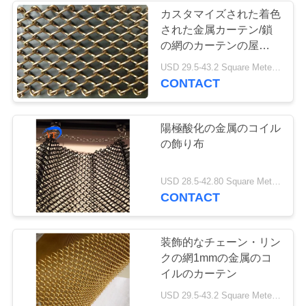
カスタマイズされた着色
さ
された金属カーテン/鎖
い
の網のカーテンの屋内装
飾
USD 29.5-43.2 Square Meters MOQ:10 平方メートル
CONTACT
ニ
ュ
陽極酸化の金属のコイル
の飾り布
ー
ス
USD 28.5-42.80 Square Meters MOQ:10平方メートル
CONTACT
引
装飾的なチェーン・リン
用
クの網1mmの金属のコ
イルのカーテン
を
USD 29.5-43.2 Square Meters MOQ:10平方メートル