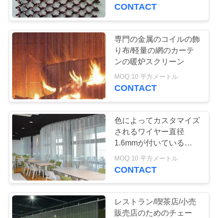
達
曲げました
CONTACT
に
つ
専門の金属のコイルの飾
り布/軽量の網のカーテ
い
ンの暖炉スクリーン
て
MOQ:10 平方メートル
CONTACT
工
色によってカスタマイズ
場
されるワイヤー直径
1.6mmが付いている耐久
旅
の軽量の金属のコイルの
MOQ:10 平方メートル
飾り布
行
CONTACT
品
レストラン/喫茶店/小売
販売店のためのチェー