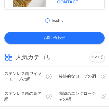
要
CONTACT
求
し
loading...
て
お問い合わせ!
下
さ
人気カテゴリ
すべて
い
ステンレス鋼ワイヤ
地
装飾的なロープの網
ー ロープの網
図
ステンレス鋼の鳥の
動物のエンクロージ
網
ャの網
PRIVACY