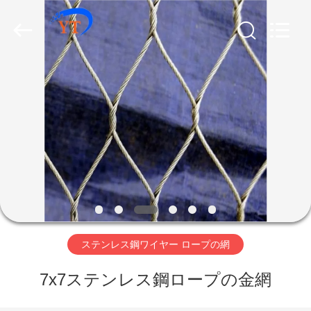
網
supplier.
Copyright
©
2018
-
2026
Anping
家
Yuntong
Metal
Mesh
Co.,
Ltd..
All
プ
Rights
Reserved.
ロ
ダ
ク
ト
ステンレス鋼ワイヤー ロープの網
7x7ステンレス鋼ロープの金網
私