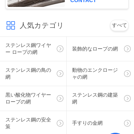
CONTACT
さ
い
人気カテゴリ
すべて
ニ
ステンレス鋼ワイヤ
装飾的なロープの網
ー ロープの網
ュ
ー
ステンレス鋼の鳥の
動物のエンクロージ
ス
網
ャの網
黒い酸化物ワイヤー
ステンレス鋼の建築
引
ロープの網
網
用
ステンレス鋼の安全
を
手すりの金網
策