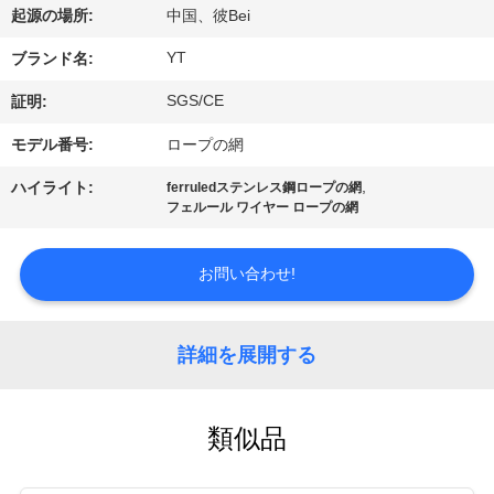
達
起源の場所:
中国、彼Bei
に
YT
ブランド名:
つ
SGS/CE
証明:
い
モデル番号:
ロープの網
て
,
ハイライト:
ferruledステンレス鋼ロープの網
フェルール ワイヤー ロープの網
工
お問い合わせ!
場
旅
詳細を展開する
行
類似品
品