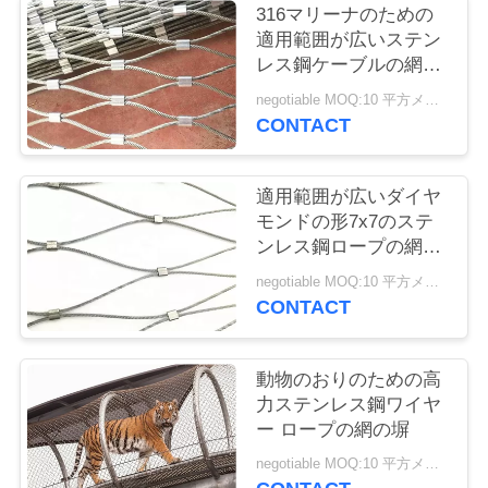
質
316マリーナのための
適用範囲が広いステン
管
レス鋼ケーブルの網の
網の手すり
理
negotiable MOQ:10 平方メートル
CONTACT
私
適用範囲が広いダイヤ
達
モンドの形7x7のステ
ンレス鋼ロープの網ケ
に
ーブルの網の囲うこと
negotiable MOQ:10 平方メートル
連
CONTACT
絡
動物のおりのための高
し
力ステンレス鋼ワイヤ
ー ロープの網の塀
て
negotiable MOQ:10 平方メートル
下